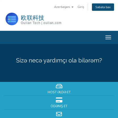
Azerbaijani
Giriş
Səbətə bax
欧联科技
Oulian Tech | oulian.com
Togg
navig
Sizə necə yardımçı ola bilərəm?
HOST ƏLDƏ ET
ÖDƏNIŞ ET