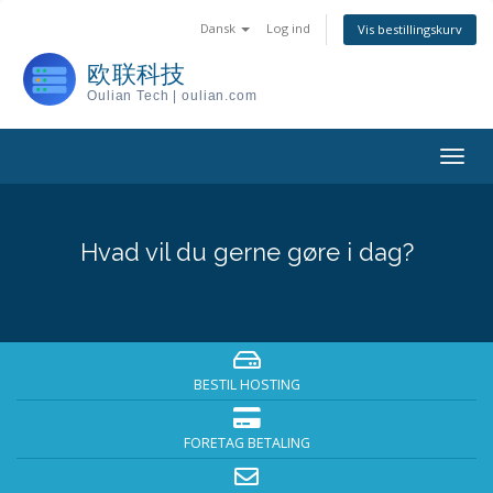
Dansk
Log ind
Vis bestillingskurv
欧联科技
Oulian Tech | oulian.com
Togg
navig
Hvad vil du gerne gøre i dag?
BESTIL HOSTING
FORETAG BETALING