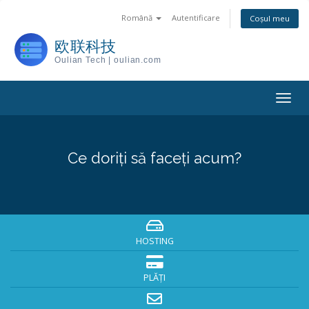
Română
Autentificare
Coșul meu
欧联科技
Oulian Tech | oulian.com
Togg
navig
Ce doriți să faceți acum?
HOSTING
PLĂȚI