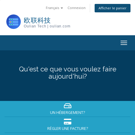
Français
Connexion
Afficher le panier
欧联科技
Oulian Tech | oulian.com
Togg
navig
Qu'est ce que vous voulez faire
aujourd'hui?
UN HÉBERGEMENT?
RÉGLER UNE FACTURE?